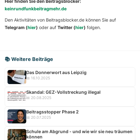
Hier finden Sie den Beitragsblocker:
keinrundfunkbeitragmehr.de
Den Aktivitäten von Beitragsblocker.de können Sie auf
Telegram (
hier
)
oder auf
Twitter (
hier
)
folgen.
📚 Weitere Beiträge
Das Donnerwort aus Leipzig
📅 16.10.2025
Skandal: GEZ-Vollstreckung illegal
📅 20.08.2025
Beitragsstopper Phase 2
📅 20.07.2025
Schule am Abgrund - und wie wir sie neu träumen
können