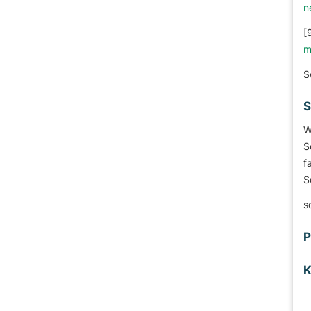
n
[
m
S
S
W
S
f
S
s
P
K