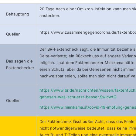
20 Tage nach einer Omikron-Infektion kann man si
Behauptung
anstecken.
https://www.zusammengegencorona.de/faktenboo
Quellen
Der BR-Faktencheck sagt, die Immunität beziehe si
Delta-Variante; ein Rückschluss auf andere Variant
Das sagen die
möglich. Laut dem Faktenchecker Mimikama hätt
Faktenchecker
einen Schutz, aber da bei Genesenen nicht immer 
nachweisbar seien, sollte man sich nicht darauf ve
https://www.br.de/nachrichten/wissen/faktenfuch
genesen-was-schuetzt-besser,SwlcwtG
Quellen
https://www.mimikama.at/covid-19-impfung-gene
Der Faktencheck lässt außer Acht, dass das Fehle
nicht notwendigerweise bedeutet, dass keine Immu
Auch B- und T-Zellen und eine eventuelle Immun