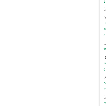
g
[
[
h
a
d
[
1
[
i
g
[
n
m
[
h