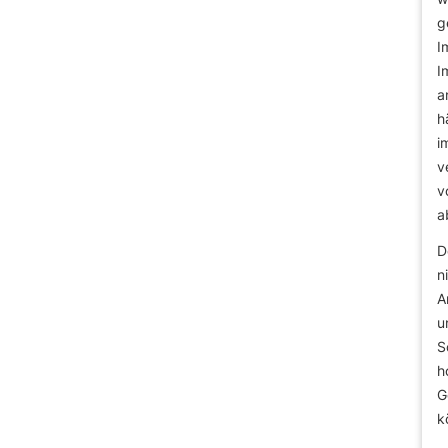
g
I
I
a
h
i
v
v
a
D
n
A
u
S
h
G
k