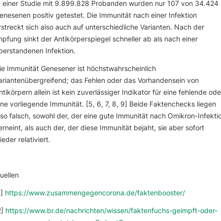
n einer Studie mit 9.899.828 Probanden wurden nur 107 von 34.424
enesenen positiv getestet. Die Immunität nach einer Infektion
rstreckt sich also auch auf unterschiedliche Varianten. Nach der
mpfung sinkt der Antikörperspiegel schneller ab als nach einer
berstandenen Infektion.
ie Immunität Genesener ist höchstwahrscheinlich
ariantenübergreifend; das Fehlen oder das Vorhandensein von
ntikörpern allein ist kein zuverlässiger Indikator für eine fehlende ode
ine vorliegende Immunität. [5, 6, 7, 8, 9] Beide Faktenchecks liegen
lso falsch, sowohl der, der eine gute Immunität nach Omikron-Infekti
erneint, als auch der, der diese Immunität bejaht, sie aber sofort
ieder relativiert.
uellen
1]
https://www.zusammengegencorona.de/faktenbooster/
2]
https://www.br.de/nachrichten/wissen/faktenfuchs-geimpft-oder-