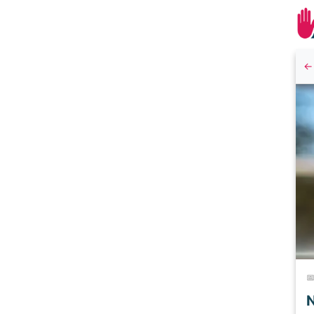
← 

N