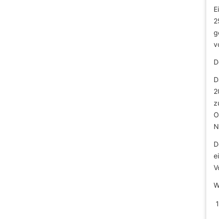
E
2
g
v
D
D
2
z
O
N
D
e
V
W