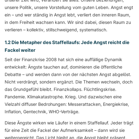
unsere Politik, unsere Vorstellung vom guten Leben. Angst engt
ein – und wer ständig in Angst lebt, verliert den inneren Raum,
in dem Freiheit wachsen kann. Wir sind dabei, diesen Raum zu
verlieren – kollektiv, stillschweigend, systematisch.
1.2 Die Metapher des Staffellaufs: Jede Angst reicht die
Fackel weiter
Seit der Finanzkrise 2008 hat sich eine auffällige Dynamik
entwickelt: Ängste tauchen auf, dominieren die öffentliche
Debatte – und werden dann von der nächsten Angst abgelöst.
Nicht verdrängt, sondern ergänzt. Die Themen wechseln, doch
das Grundgefühl bleibt. Finanzkollaps. Flüchtlingskrise.
Pandemie. Klimakatastrophe. Krieg. Und dazwischen eine
Vielzahl diffuser Bedrohungen: Messerattacken, Energiekrise,
Inflation, Gentechnik, WHO-Verträge.
Diese Ängste wirken wie Läufer in einem Staffellauf. Jeder trägt
für eine Zeit die Fackel der Aufmerksamkeit – dann wird sie
weitergereicht. Das Licht bleibt an, die Angst bleibt präsent.