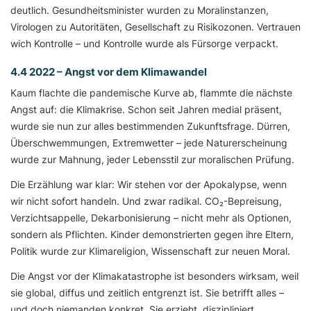
deutlich. Gesundheitsminister wurden zu Moralinstanzen,
Virologen zu Autoritäten, Gesellschaft zu Risikozonen. Vertrauen
wich Kontrolle – und Kontrolle wurde als Fürsorge verpackt.
4.4 2022 – Angst vor dem Klimawandel
Kaum flachte die pandemische Kurve ab, flammte die nächste
Angst auf: die Klimakrise. Schon seit Jahren medial präsent,
wurde sie nun zur alles bestimmenden Zukunftsfrage. Dürren,
Überschwemmungen, Extremwetter – jede Naturerscheinung
wurde zur Mahnung, jeder Lebensstil zur moralischen Prüfung.
Die Erzählung war klar: Wir stehen vor der Apokalypse, wenn
wir nicht sofort handeln. Und zwar radikal. CO₂-Bepreisung,
Verzichtsappelle, Dekarbonisierung – nicht mehr als Optionen,
sondern als Pflichten. Kinder demonstrierten gegen ihre Eltern,
Politik wurde zur Klimareligion, Wissenschaft zur neuen Moral.
Die Angst vor der Klimakatastrophe ist besonders wirksam, weil
sie global, diffus und zeitlich entgrenzt ist. Sie betrifft alles –
und doch niemanden konkret. Sie erzieht, diszipliniert,