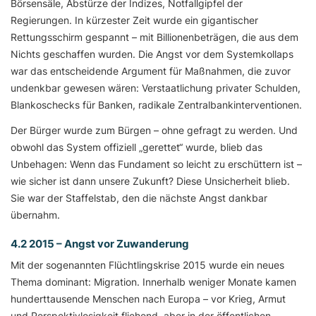
Börsensäle, Abstürze der Indizes, Notfallgipfel der
Regierungen. In kürzester Zeit wurde ein gigantischer
Rettungsschirm gespannt – mit Billionenbeträgen, die aus dem
Nichts geschaffen wurden. Die Angst vor dem Systemkollaps
war das entscheidende Argument für Maßnahmen, die zuvor
undenkbar gewesen wären: Verstaatlichung privater Schulden,
Blankoschecks für Banken, radikale Zentralbankinterventionen.
Der Bürger wurde zum Bürgen – ohne gefragt zu werden. Und
obwohl das System offiziell „gerettet“ wurde, blieb das
Unbehagen: Wenn das Fundament so leicht zu erschüttern ist –
wie sicher ist dann unsere Zukunft? Diese Unsicherheit blieb.
Sie war der Staffelstab, den die nächste Angst dankbar
übernahm.
4.2 2015 – Angst vor Zuwanderung
Mit der sogenannten Flüchtlingskrise 2015 wurde ein neues
Thema dominant: Migration. Innerhalb weniger Monate kamen
hunderttausende Menschen nach Europa – vor Krieg, Armut
und Perspektivlosigkeit fliehend, aber in der öffentlichen