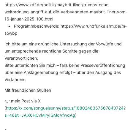
https://www.zdf.de/politik/maybrit-illner/trumps-neue-
weltordnung-angriff-auf-die-verbuendeten-maybrit-illner-vom-
16-januar-2025-100.html
• Programmbeschwerde: https://www.rundfunkalarm.de/m-
sowbp
Ich bitte um eine gründliche Untersuchung der Vorwürfe und
um entsprechende rechtliche Schritte gegen die
Verantwortlichen.
Bitte unterrichten Sie mich – falls keine Presseveröffentlichung
über eine Anklageerhebung erfolgt – über den Ausgang des
Verfahrens.
Mit freundlichen Grüßen
👉 mein Post via X
(
https://x.com/songuelsunny/status/1880248357567840724?
s=46&t=JAlX6HCvMlryIGMqVfwdAg
)
-