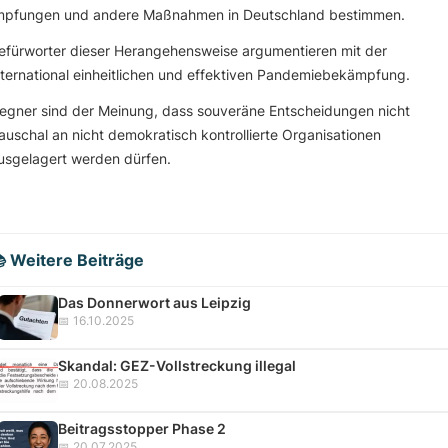
mpfungen und andere Maßnahmen in Deutschland bestimmen.
efürworter dieser Herangehensweise argumentieren mit der
nternational einheitlichen und effektiven Pandemiebekämpfung.
egner sind der Meinung, dass souveräne Entscheidungen nicht
auschal an nicht demokratisch kontrollierte Organisationen
usgelagert werden dürfen.
 Weitere Beiträge
Das Donnerwort aus Leipzig
📅 16.10.2025
Skandal: GEZ-Vollstreckung illegal
📅 20.08.2025
Beitragsstopper Phase 2
📅 20.07.2025