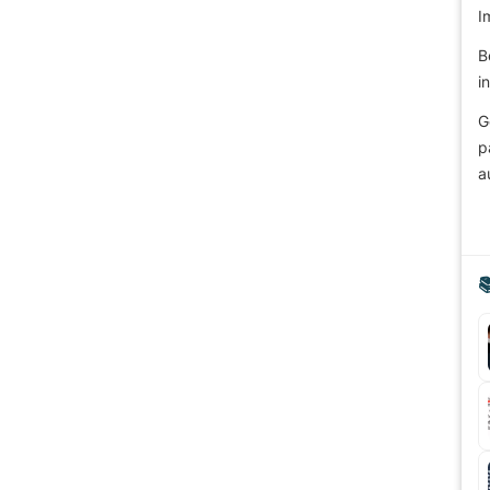
I
B
i
G
p
a
