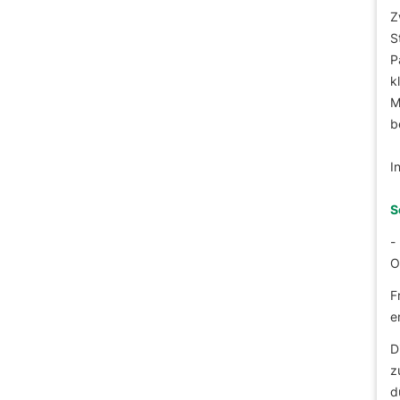
Z
S
P
k
M
b
I
S
-
O
F
e
D
z
d