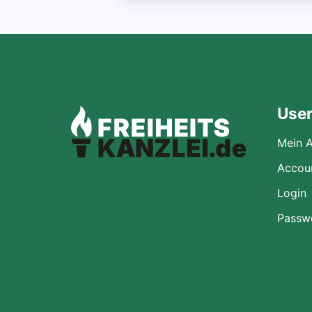
Use
Mein 
Accoun
Login
Passw