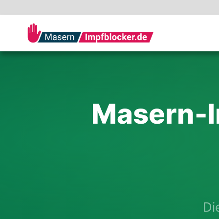
Masern-I
Di