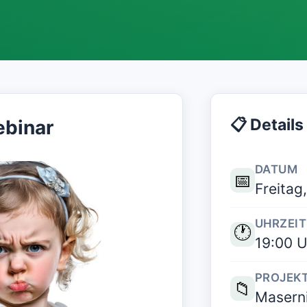
📋 Details
ebinar
DATUM
📅
Freitag,
UHRZEIT
🕐
19:00 U
PROJEK
📁
Masern