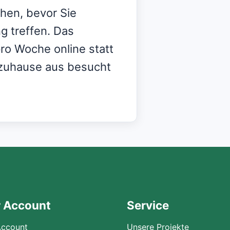
chen, bevor Sie
g treffen. Das
ro Woche online statt
zuhause aus besucht
r Account
Service
Account
Unsere Projekte