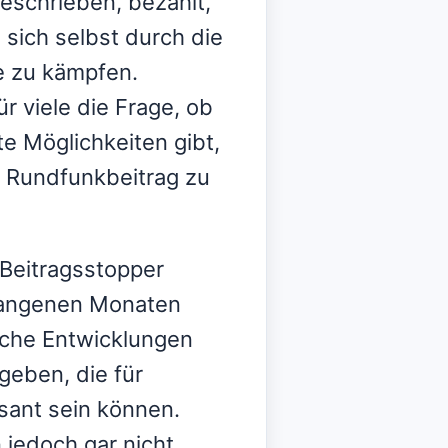
eschrieben, bezahlt,
, sich selbst durch die
e zu kämpfen.
für viele die Frage, ob
e Möglichkeiten gibt,
n Rundfunkbeitrag zu
Beitragsstopper
rgangenen Monaten
iche Entwicklungen
eben, die für
sant sein können.
jedoch gar nicht,