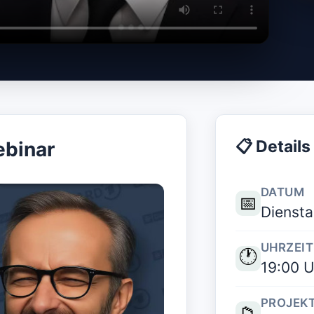
▶
hnung abspielen
📋 Details
ebinar
DATUM
📅
Diensta
UHRZEIT
🕐
19:00 U
PROJEK
📁